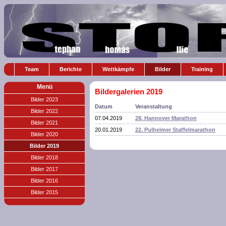
Team
Berichte
Wettkämpfe
Bilder
Training
Menü
Bildergalerien 2019
Bilder 2023
Datum
Veranstaltung
Bilder 2022
07.04.2019
28. Hannover Marathon
Bilder 2021
20.01.2019
22. Pulheimer Staffelmarathon
Bilder 2020
Bilder 2019
Bilder 2018
Bilder 2017
Bilder 2016
Bilder 2015