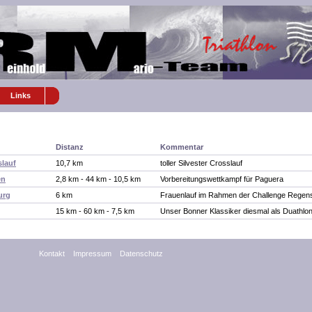
Links
Distanz
Kommentar
slauf
10,7 km
toller Silvester Crosslauf
en
2,8 km - 44 km - 10,5 km
Vorbereitungswettkampf für Paguera
urg
6 km
Frauenlauf im Rahmen der Challenge Regen
15 km - 60 km - 7,5 km
Unser Bonner Klassiker diesmal als Duathlo
Kontakt
Impressum
Datenschutz