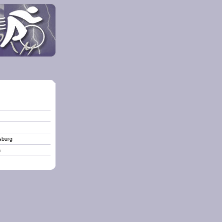
sburg
n