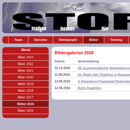
Team
Berichte
Wettkämpfe
Bilder
Training
Menü
Bildergalerien 2016
Bilder 2023
Datum
Veranstaltung
Bilder 2022
31.12.2016
59. Gummersbacher Silvestercros
Bilder 2021
11.09.2016
24. Rhein-Ahr Triathlon in Remag
Bilder 2020
13.08.2016
3. Purendure Frauenlauf Regensb
Bilder 2019
12.06.2016
Bonn Duathlon
Bilder 2018
Bilder 2017
Bilder 2016
Bilder 2015