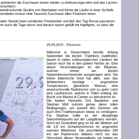
en animierten die Zuschauer immer wieder zu Anfeuerungsrufen und das Lachen
Gesichtern.
eeindruckende Skyline von Manhattan und führte die Läufer in einer Schleife
 bereiteten erneut viele Tausend Zuschauer allen Finishern einen
päter Stunde beim verdienten Finisherbier und ließ den Tag Revue passieren.
n auch die Tage davor und danach waren gefüllt mit Highlights, so dass die
29.09.2019 - Elbaman
Während in Deutschland bereits Anfang
September die letzten Triathlons stattfinden,
dauert in vielen südeuropäischen Ländern die
Saison noch bis in den späten Herbst an. Eine
dieser Veranstaltungen ist der Elbaman,
welcher immer am letzten
Septemberwochenende ausgetragen wird. Die
kleine italienische Insel hat alles, was das
Athletenherz benötigt – angenehme
Temperaturen, glasklares Wasser, eine
anspruchsvolle Radstrecke und zu guter Letzt
eine Laufstrecke, welche in Teilen entlang der
Bucht von Marina di Campo zu absolvieren ist.
Die beiden Hennefer Grit Baedeker und
Stephan Müll nutzten genau diese tollen
Bedingungen, um sowohl den Sommer wie
auch ihre Triathlonsaison etwas zu verlängern.
Für Stephan sollte es der diesjährige
Saisonhöhepunkt auf der Langdistanz werden.
Noch bei Dunkelheit ging es für die Athleten auf
die 3,8 km Schwimmstrecke im angenehm
warmen Mittelmeer. Die anschließenden 180
km der Radstrecke bildeten nicht nur das
Herzstück dieser Veranstaltung, sie hatten es