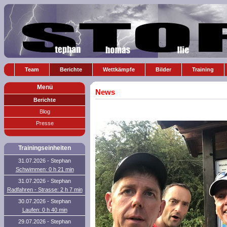
Team
Berichte
Wettkämpfe
Bilder
Training
Menü
News
Berichte
Blog
Presse
Trainingseinheiten
31.07.2026 - Stephan
Schwimmen: 0 h 21 min
31.07.2026 - Stephan
Radfahren - Strasse: 2 h 7 min
30.07.2026 - Stephan
Laufen: 0 h 40 min
29.07.2026 - Stephan