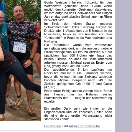
Guido Weisbach bereits frühzeitig für den
Wettbewerb gemeldet hatte. Guido wollte
endlich den kompletten Dreikampf absolvieren,
wo ihm aufgrund des Hochwassers vor einigen
Jahren das spektakuläre Schwimmen im Rhein
verwehrt blieb.
Im Kreis der vielen Starter unseres
Schwimmvereins Hellas Siegburg stiegen die
Dreikämpfer in Abständen von 5 Minuten in die
Rheinfluten, bevor es am Ausstieg vor dem
"Chinaschiff" in Beuel in die Wechselzone aufs
Rad ging.
Die Radstrecke wurde vom Veranstalter
geringfügig geändert, um die ausgeschriebene
Streckenlänge von 60 km zu erzielen Auf die
stattlichen, fast 800 Höhenmeter hatte das
keinen Einfluss, so dass die Beine ordentlich
arbeiten mussten. Michael stieg als Erster vom
Rad, gefolgt von Grit und Guido.
Der abschließende 5 km Laufkurs am
Rheinufer musste 3 Mal umrundet werden,
bevor die Athleten in den Zielkanal abbiegen
konnten. Michael überquerte nach 3:49 h die
Ziellinie, gefolgt von Grit (4:06 h) und Guido
(4:18 h).
Einen tollen Erfolg landete zudem Klaus Braun
aus Hennef, der im Rahmen seines
Staffelteams den 2. Rang in der Mixedwertung
erzielte!
Ein großer Dank geht wie immer an die
Organisatoren und die zahllosen Helfer, ohne
die eine derart große Veranstaltung nicht
stattfinden könnte.
Ergebnisse
und
Artikel im Stadtecho