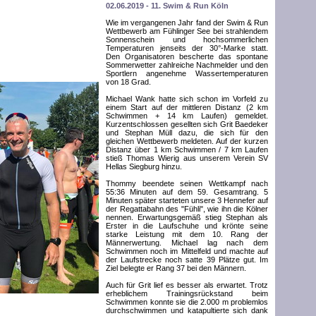
02.06.2019 - 11. Swim & Run Köln
Wie im vergangenen Jahr fand der Swim & Run
Wettbewerb am Fühlinger See bei strahlendem
Sonnenschein und hochsommerlichen
Temperaturen jenseits der 30°-Marke statt.
Den Organisatoren bescherte das spontane
Sommerwetter zahlreiche Nachmelder und den
Sportlern angenehme Wassertemperaturen
von 18 Grad.
Michael Wank hatte sich schon im Vorfeld zu
einem Start auf der mittleren Distanz (2 km
Schwimmen + 14 km Laufen) gemeldet.
Kurzentschlossen gesellten sich Grit Baedeker
und Stephan Müll dazu, die sich für den
gleichen Wettbewerb meldeten. Auf der kurzen
Distanz über 1 km Schwimmen / 7 km Laufen
stieß Thomas Wierig aus unserem Verein SV
Hellas Siegburg hinzu.
Thommy beendete seinen Wettkampf nach
55:36 Minuten auf dem 59. Gesamtrang. 5
Minuten später starteten unsere 3 Hennefer auf
der Regattabahn des "Fühli", wie ihn die Kölner
nennen. Erwartungsgemäß stieg Stephan als
Erster in die Laufschuhe und krönte seine
starke Leistung mit dem 10. Rang der
Männerwertung. Michael lag nach dem
Schwimmen noch im Mittelfeld und machte auf
der Laufstrecke noch satte 39 Plätze gut. Im
Ziel belegte er Rang 37 bei den Männern.
Auch für Grit lief es besser als erwartet. Trotz
erheblichem Trainingsrückstand beim
Schwimmen konnte sie die 2.000 m problemlos
durchschwimmen und katapultierte sich dank