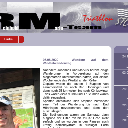
Links
24.
08.08.2020 - Wandern auf dem
Wiedtalwanderweg
Nachdem Johannes und Markus bereits einige
03.
Wanderungen in Vorbereitung auf den
Megamarsch unternommen hatten, war dieses
Wochenende das Wiedtal an der Reihe.
Geplant waren die letzten 4 Etappen von
Flammersfeld bis nach Bad Hönningen und
24.
dann noch 25 km weiter bis nach Königswinter
- das waren cicra 90 km und 17 Stunden waren
dafür eingeplant.
Spontan entschloss sich Stephan zumindest
einen Teil der Wanderung bis nach Bad
22.
Hönningen mitzukommen und dann dort
auszusteigen.
Die Bedingungen waren am Samstag dann
aufgrund der Hitze mit bis zu 37 Grad nicht
20.
einfach und so wurden in den Pausen auch
kräftig Kohlenhydrate in flüssiger Form