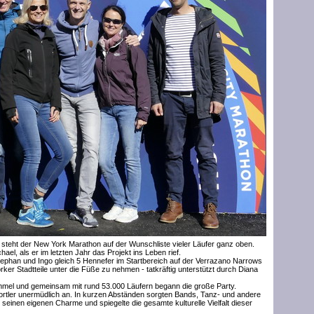
steht der New York Marathon auf der Wunschliste vieler Läufer ganz oben.
el, als er im letzten Jahr das Projekt ins Leben rief.
tephan und Ingo gleich 5 Hennefer im Startbereich auf der Verrazano Narrows
ker Stadtteile unter die Füße zu nehmen - tatkräftig unterstützt durch Diana
mmel und gemeinsam mit rund 53.000 Läufern begann die große Party.
ortler unermüdlich an. In kurzen Abständen sorgten Bands, Tanz- und andere
 seinen eigenen Charme und spiegelte die gesamte kulturelle Vielfalt dieser