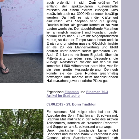
auch ordentlich in sich. Zum größten Teil
entlang der spektakulären Küstenstraße
mussten auf einem extrem kurvigen Kurs
zusätzlich auch ca. 3000 Höhenmeter bewältigt
werden. Da hieß es, sich die Kräfte gut
einzuteilen, was Stephan sehr gut gelang.
Deutlich früher als geplant konnte er so zum
Laufen wechseln. Der abschließende Marathon
lief anfänglich routiniert und konstant. Leider
bekam er es nach 30 km mit Magenproblemen
zu tun, so dass er Tempo rausnehmen und die
Ernährung umstellen musste. Glücklich finishte
er als 23. der Männerwertung und bliebt
deutlich unter seinem selbst gesteckten Ziel.
Auch Grit konnte mit ihrem Ergebnis über die
Mitteldistanz zufrieden sein. Besonders die
kurvige Radstrecke, welche auf den 90 km
immerhin 1.500 Höhenmeter parat hielt, war für
sie eine große Herausforderung. Dennoch
konnte sie die zwei Runden gleichmäßig
bewältigen und machte beim abschließenden
Halbmarathon gewohnt etliche Plätze gut.
Ergebnisse
Elbaman
und
Elbaman 70.3
Artikel im Stadtecho
09.06.2019 - 29. Bonn Triathlon
Ein seltenes Bild zeigte sich bei der 29.
Ausgabe des Bonn Triathlon am Streckenrand.
Stephan Müll mal nicht in der Rolle des aktiven
Teilnehmers, sondern als "rasender Reporter"
und Supporter am Streckenrand unterwegs.
Dank glücklicher Umstände kamen Grit
Baedeker und Michael Wank kurzerhand in den
Genuss eines Startplatzes, während sich