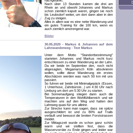
nachgetankt.
Nach über 13 Stunden kamen die drei am
Rhein an und obwohl Johannes und Markus
schon ziemlich kaputt waren, gingen sie noch
bis Leubsdorf weiter, um dort dann aber in den
Zug zu steigen.
Alles in allem war es eine nette Wanderung und
ein gutes Training für die 100 km, wenn es
auch ziemlich anstrengend war.
Bilder
30.05.2020 - Markus & Johannes auf dem
Lahnwanderweg - Text Markus
Unter dem Motto "Standortbestimmung"
starteten Johannes und Markus recht kurz
entschlossen zu einer Wanderung an der Lahn.
Da wir beide im September den, noch nicht
abgesagten, Megamarsch Köln absolvieren
wollen, sollte diese Wanderung ein erstes
Abschätzen werden was nach 50 km mit uns
passiert.
So fuhren wir beide mit Minimalgepäck (Essen,
1 Unterhose, Zahnbürste...) um 4:30 Uhr nach
Limburg um dort um 5:30 Uhr zu starten.
Bei Sonnenaufgang stiegen dann auch die
Temperaturen in den Wohlfühlbereich und wir
machten uns auf den Weg und hatten den
Lahnweg quasi für uns alleine.
Zur Strecke kann man sagen, dass sie spitze
ausgeschildert ist und zu 80% auf Trails
verläuft und bewusst die breiten Forststrassen
meidet.
Zur Mittagszeit wurde es schon ganz schön
warm und wir stellten fest, dass die
Wasservorräte zu Ende gingen und leider war