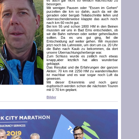
es auch gar nicht so einfach Nachschub zu
besorgen.
Mit wenigen Pausen oder "Essen im Gehen"
purzelten die km so dahin, auch da wir die
geraden oder bergab Teilabschnitte liefen und
überraschenderweise klappte das auch noch
nach km 60 recht gut.
Bei km 55 und schon 1800 HM in den Beinen
mussten wir uns in Bad Ems entscheiden, ob
wir die Bahn nehmen oder weiter gehen/laufen
sollten. Da es uns gut ging, fiel die
Entscheidung auf weiter gehen. Wir mussten
jetzt noch bis Lahnstein, um dort um ca. 20 Uhr
die Bahn nach Kaub zu bekommen, da dort
unsere Übernachtungsherberge war.
Zum Schluss wurde es zeitlich noch etwas
knapp,aber letztlich hat alles wunderbar
geklappt.
Das Resultat und die Erfahrungen der ganzen
Aktion: 70 km mit 2250 HM zu wandern/laufen
ist machbar und es war sogar noch Luft da
gewesen.
Mit dieser Erkenntnis und noch ganz
euphorisch werden schon die nächsten Touren
mit Ü 70 km geplant.
Bilder