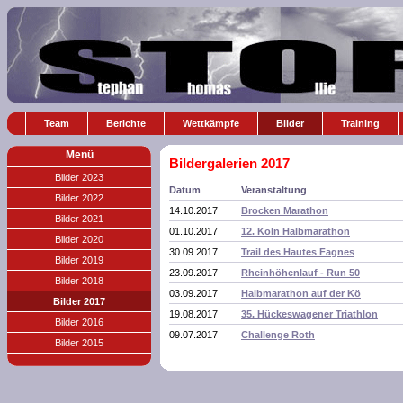
Team
Berichte
Wettkämpfe
Bilder
Training
Menü
Bildergalerien 2017
Bilder 2023
Datum
Veranstaltung
Bilder 2022
14.10.2017
Brocken Marathon
Bilder 2021
01.10.2017
12. Köln Halbmarathon
Bilder 2020
30.09.2017
Trail des Hautes Fagnes
Bilder 2019
23.09.2017
Rheinhöhenlauf - Run 50
Bilder 2018
03.09.2017
Halbmarathon auf der Kö
Bilder 2017
19.08.2017
35. Hückeswagener Triathlon
Bilder 2016
09.07.2017
Challenge Roth
Bilder 2015