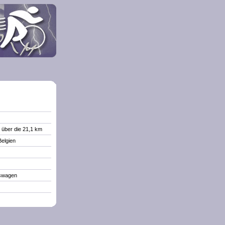
 über die 21,1 km
Belgien
eswagen